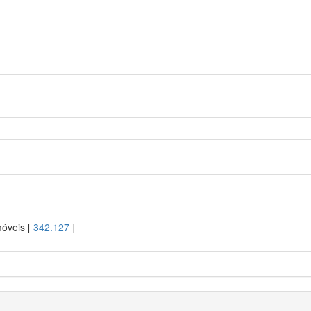
móveis [
342.127
]