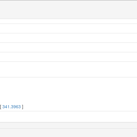
 [
341.3963
]