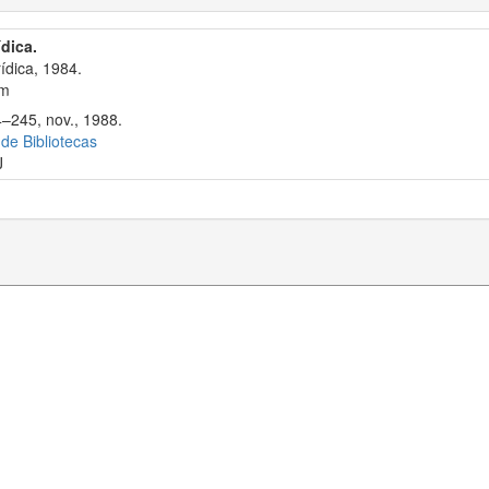
ídica.
ídica, 1984.
cm
4–245, nov., 1988.
 de Bibliotecas
J