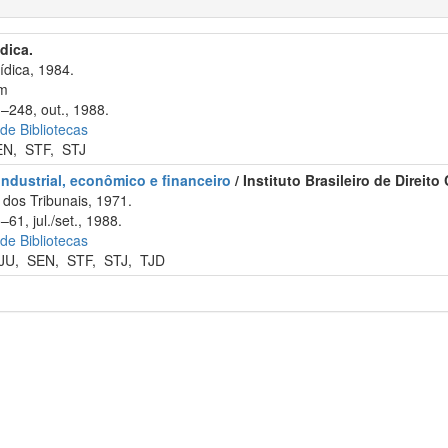
ídica.
ídica, 1984.
cm
1–248, out., 1988.
 de Bibliotecas
EN
,
STF
,
STJ
 industrial, econômico e financeiro
/ Instituto Brasileiro de Direi
dos Tribunais, 1971.
61, jul./set., 1988.
 de Bibliotecas
JU
,
SEN
,
STF
,
STJ
,
TJD