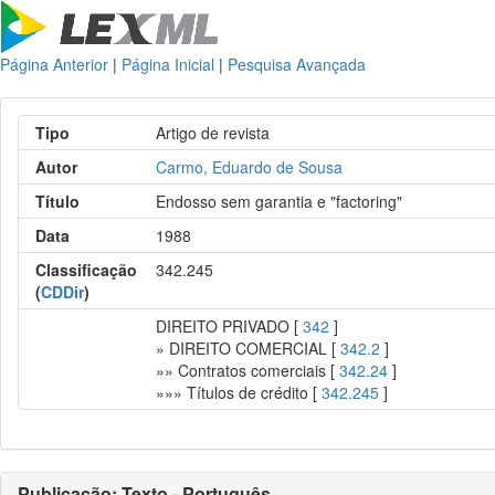
Página Anterior
|
Página Inicial
|
Pesquisa Avançada
Tipo
Artigo de revista
Autor
Carmo, Eduardo de Sousa
Título
Endosso sem garantia e "factoring"
Data
1988
Classificação
342.245
(
CDDir
)
DIREITO PRIVADO [
342
]
» DIREITO COMERCIAL [
342.2
]
»» Contratos comerciais [
342.24
]
»»» Títulos de crédito [
342.245
]
Publicação: Texto - Português