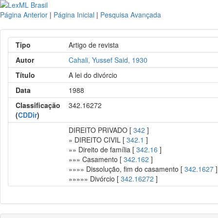
Página Anterior
|
Página Inicial
|
Pesquisa Avançada
Tipo
Artigo de revista
Autor
Cahali, Yussef Said, 1930
Título
A lei do divórcio
Data
1988
Classificação
342.16272
(
CDDir
)
DIREITO PRIVADO [
342
]
» DIREITO CIVIL [
342.1
]
»» Direito de família [
342.16
]
»»» Casamento [
342.162
]
»»»» Dissolução, fim do casamento [
342.1627
]
»»»»» Divórcio [
342.16272
]