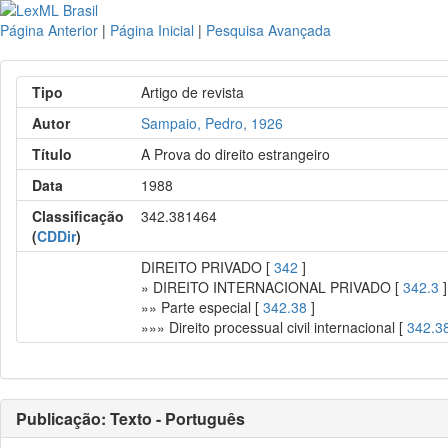
Página Anterior
|
Página Inicial
|
Pesquisa Avançada
Tipo
Artigo de revista
Autor
Sampaio, Pedro, 1926
Título
A Prova do direito estrangeiro
Data
1988
Classificação
342.381464
(
CDDir
)
DIREITO PRIVADO [
342
]
» DIREITO INTERNACIONAL PRIVADO [
342.3
]
»» Parte especial [
342.38
]
»»» Direito processual civil internacional [
342.3
Publicação: Texto - Português