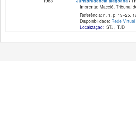
1988
Jurisprudência alagoana
/ T
Imprenta: Maceió, Tribunal de
Referência: n. 1, p. 19–25, 1
Disponibilidade:
Rede Virtual
Localização:
STJ
,
TJD