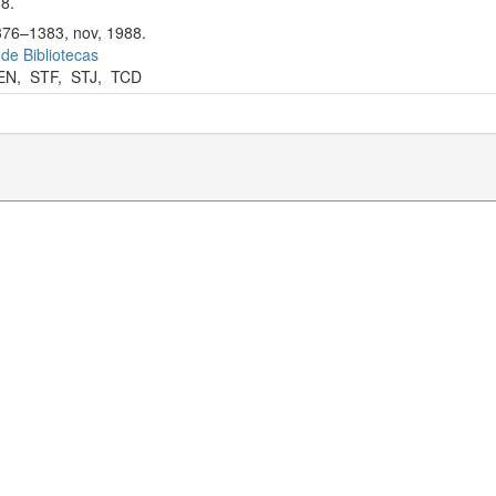
8.
1376–1383, nov, 1988.
 de Bibliotecas
EN
,
STF
,
STJ
,
TCD