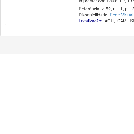
Imprenta: São Paulo, Ltr, 197
Referência: v. 52, n. 11, p. 
Disponibilidade:
Rede Virtual
Localização:
AGU
,
CAM
,
S