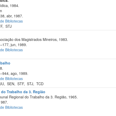
ídica.
ídica, 1984.
cm
–38, abr, 1987.
 de Bibliotecas
TF
,
STJ
ociação dos Magistrados Mineiros, 1983.
6–177, jun, 1989.
 de Bibliotecas
abalho
8.
4–944, ago, 1989.
 de Bibliotecas
JU
,
SEN
,
STF
,
STJ
,
TCD
 do Trabalho da 3. Região
bunal Regional do Trabalho da 3. Região, 1965.
1987.
 de Bibliotecas