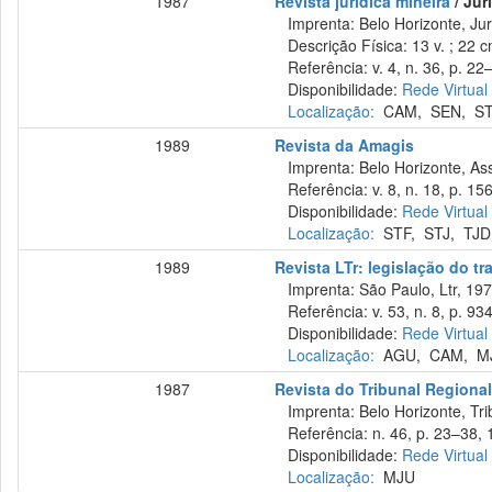
1987
Revista jurídica mineira
/ Jur
Imprenta: Belo Horizonte, Jur
Descrição Física: 13 v. ; 22 
Referência: v. 4, n. 36, p. 22
Disponibilidade:
Rede Virtual
Localização:
CAM
,
SEN
,
S
1989
Revista da Amagis
Imprenta: Belo Horizonte, Ass
Referência: v. 8, n. 18, p. 15
Disponibilidade:
Rede Virtual
Localização:
STF
,
STJ
,
TJD
1989
Revista LTr: legislação do tr
Imprenta: São Paulo, Ltr, 197
Referência: v. 53, n. 8, p. 93
Disponibilidade:
Rede Virtual
Localização:
AGU
,
CAM
,
M
1987
Revista do Tribunal Regional
Imprenta: Belo Horizonte, Tri
Referência: n. 46, p. 23–38, 
Disponibilidade:
Rede Virtual
Localização:
MJU