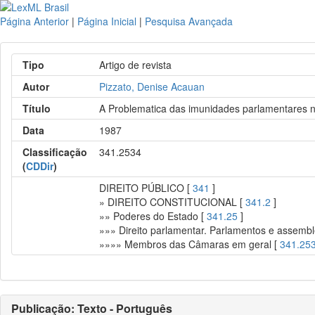
Página Anterior
|
Página Inicial
|
Pesquisa Avançada
Tipo
Artigo de revista
Autor
Pizzato, Denise Acauan
Título
A Problematica das imunidades parlamentares no 
Data
1987
Classificação
341.2534
(
CDDir
)
DIREITO PÚBLICO [
341
]
» DIREITO CONSTITUCIONAL [
341.2
]
»» Poderes do Estado [
341.25
]
»»» Direito parlamentar. Parlamentos e assembl
»»»» Membros das Câmaras em geral [
341.25
Publicação: Texto - Português