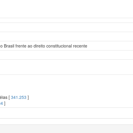
Brasil frente ao direito constitucional recente
éias [
341.253
]
34
]