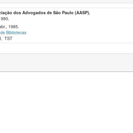
ciação dos Advogados de São Paulo (AASP).
1980.
br., 1985.
 de Bibliotecas
J
,
TST