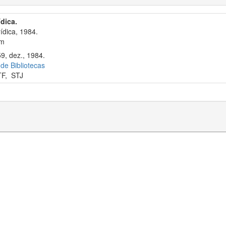
ídica.
ídica, 1984.
cm
59, dez., 1984.
 de Bibliotecas
TF
,
STJ