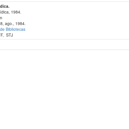
ídica.
ídica, 1984.
cm
38, ago., 1984.
 de Bibliotecas
TF
,
STJ