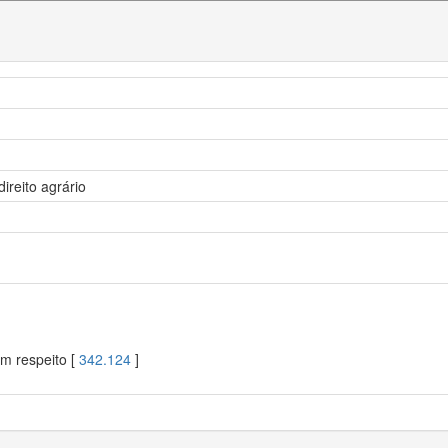
ireito agrário
em respeito [
342.124
]