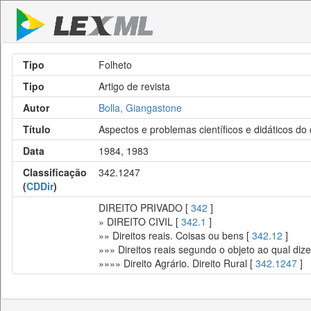
Tipo
Folheto
Tipo
Artigo de revista
Autor
Bolla, Giangastone
Título
Aspectos e problemas científicos e didáticos do d
Data
1984, 1983
Classificação
342.1247
(
CDDir
)
DIREITO PRIVADO [
342
]
» DIREITO CIVIL [
342.1
]
»» Direitos reais. Coisas ou bens [
342.12
]
»»» Direitos reais segundo o objeto ao qual diz
»»»» Direito Agrário. Direito Rural [
342.1247
]