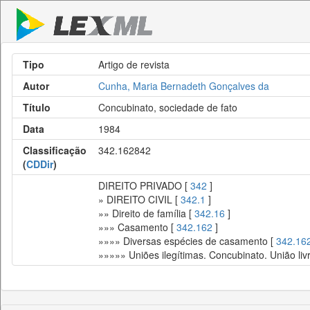
Tipo
Artigo de revista
Autor
Cunha, Maria Bernadeth Gonçalves da
Título
Concubinato, sociedade de fato
Data
1984
Classificação
342.162842
(
CDDir
)
DIREITO PRIVADO [
342
]
» DIREITO CIVIL [
342.1
]
»» Direito de família [
342.16
]
»»» Casamento [
342.162
]
»»»» Diversas espécies de casamento [
342.16
»»»»» Uniões ilegítimas. Concubinato. União liv