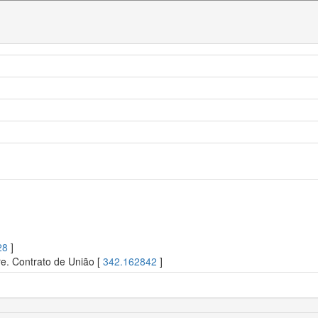
28
]
re. Contrato de União [
342.162842
]