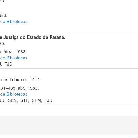
83.
983.
 de Bibliotecas
de Justiça do Estado do Paraná.
25.
t./dez., 1983.
 de Bibliotecas
J
,
TJD
dos Tribunais, 1912.
431–435, abr., 1983.
 de Bibliotecas
JU
,
SEN
,
STF
,
STM
,
TJD