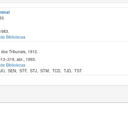
iminal
83.
1983.
 de Bibliotecas
dos Tribunais, 1912.
313–319, abr., 1993.
 de Bibliotecas
JU
,
SEN
,
STF
,
STJ
,
STM
,
TCD
,
TJD
,
TST