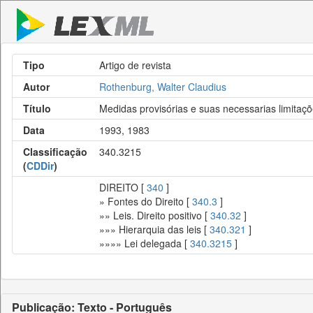
Tipo
Artigo de revista
Autor
Rothenburg, Walter Claudius
Título
Medidas provisórias e suas necessarias limitaç
Data
1993, 1983
Classificação
340.3215
(
CDDir
)
DIREITO [
340
]
» Fontes do Direito [
340.3
]
»» Leis. Direito positivo [
340.32
]
»»» Hierarquia das leis [
340.321
]
»»»» Lei delegada [
340.3215
]
Publicação: Texto - Português