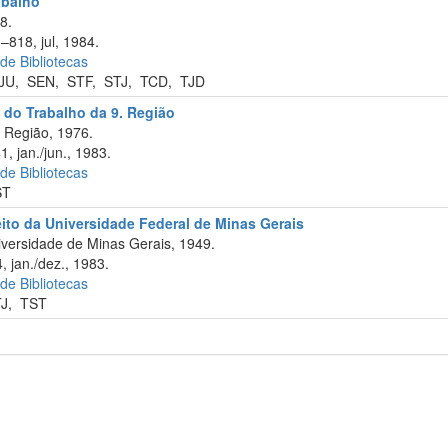
abalho
8.
–818, jul, 1984.
 de Bibliotecas
JU
,
SEN
,
STF
,
STJ
,
TCD
,
TJD
 do Trabalho da 9. Região
 Região, 1976.
1, jan./jun., 1983.
 de Bibliotecas
ST
eito da Universidade Federal de Minas Gerais
versidade de Minas Gerais, 1949.
 jan./dez., 1983.
 de Bibliotecas
TJ
,
TST