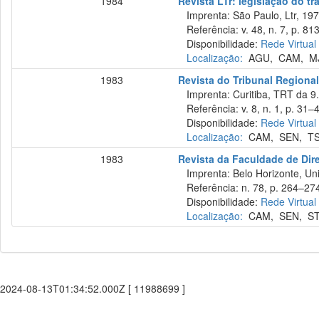
1984
Revista LTr: legislação do tr
Imprenta: São Paulo, Ltr, 197
Referência: v. 48, n. 7, p. 813
Disponibilidade:
Rede Virtual
Localização:
AGU
,
CAM
,
M
1983
Revista do Tribunal Regional
Imprenta: Curitiba, TRT da 9.
Referência: v. 8, n. 1, p. 31–4
Disponibilidade:
Rede Virtual
Localização:
CAM
,
SEN
,
T
1983
Revista da Faculdade de Dir
Imprenta: Belo Horizonte, Uni
Referência: n. 78, p. 264–274,
Disponibilidade:
Rede Virtual
Localização:
CAM
,
SEN
,
S
2024-08-13T01:34:52.000Z [ 11988699 ]