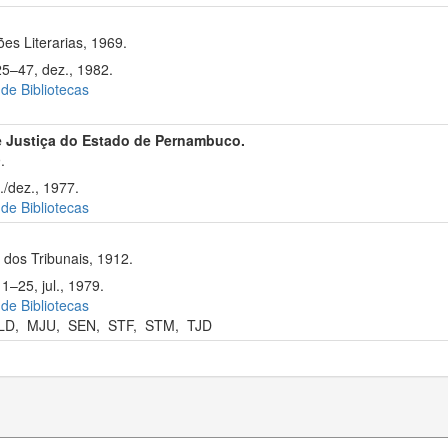
s Literarias, 1969.
25–47, dez., 1982.
 de Bibliotecas
e Justiça do Estado de Pernambuco.
.
./dez., 1977.
 de Bibliotecas
dos Tribunais, 1912.
1–25, jul., 1979.
 de Bibliotecas
LD
,
MJU
,
SEN
,
STF
,
STM
,
TJD