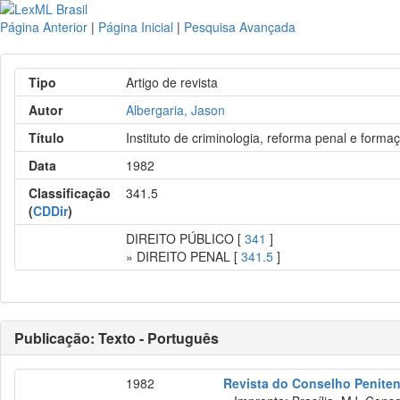
Página Anterior
|
Página Inicial
|
Pesquisa Avançada
Tipo
Artigo de revista
Autor
Albergaria, Jason
Título
Instituto de criminologia, reforma penal e form
Data
1982
Classificação
341.5
(
CDDir
)
DIREITO PÚBLICO [
341
]
» DIREITO PENAL [
341.5
]
Publicação: Texto - Português
1982
Revista do Conselho Penitenc