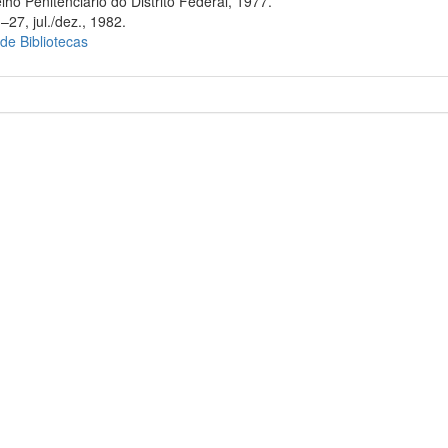
ho Penitenciário do Distrito Federal, 1977.
–27, jul./dez., 1982.
 de Bibliotecas