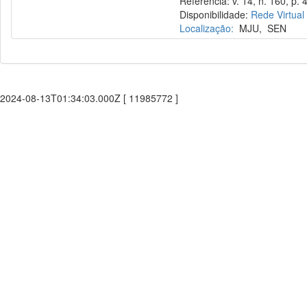
Referência: v. 14, n. 160, p. 
Disponibilidade:
Rede Virtual
Localização:
MJU
,
SEN
2024-08-13T01:34:03.000Z [ 11985772 ]