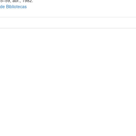
45–59, abr., 1982.
 de Bibliotecas