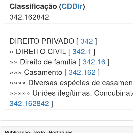
Classificação (
CDDir
)
342.162842
DIREITO PRIVADO [
342
]
» DIREITO CIVIL [
342.1
]
»» Direito de família [
342.16
]
»»» Casamento [
342.162
]
»»»» Diversas espécies de casamen
»»»»» Uniões ilegítimas. Concubinato
342.162842
]
Publicação: Texto - Português