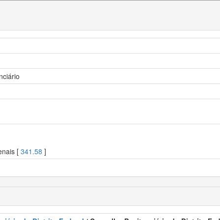
nciário
enais [
341.58
]