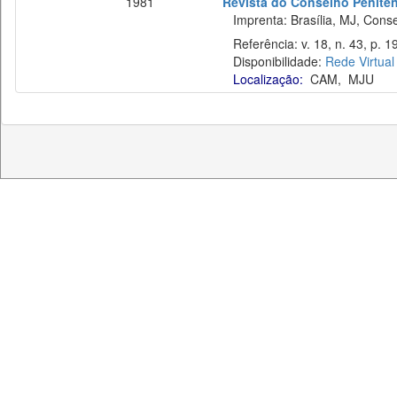
1981
Revista do Conselho Penitenc
Imprenta: Brasília, MJ, Consel
Referência: v. 18, n. 43, p. 19
Disponibilidade:
Rede Virtual
Localização:
CAM
,
MJU