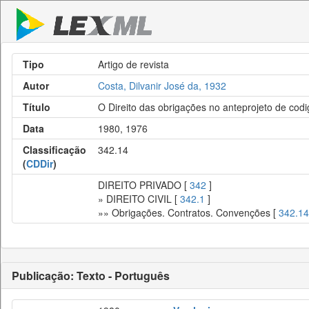
Tipo
Artigo de revista
Autor
Costa, Dilvanir José da, 1932
Título
O Direito das obrigações no anteprojeto de codig
Data
1980, 1976
Classificação
342.14
(
CDDir
)
DIREITO PRIVADO [
342
]
» DIREITO CIVIL [
342.1
]
»» Obrigações. Contratos. Convenções [
342.14
Publicação: Texto - Português