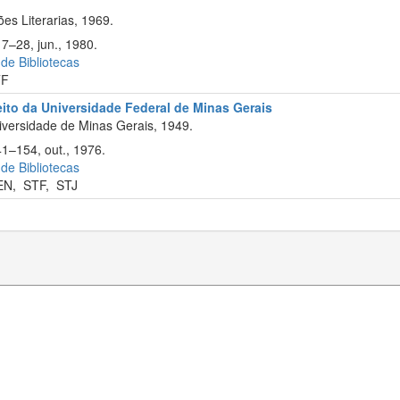
s Literarias, 1969.
17–28, jun., 1980.
 de Bibliotecas
TF
eito da Universidade Federal de Minas Gerais
versidade de Minas Gerais, 1949.
41–154, out., 1976.
 de Bibliotecas
EN
,
STF
,
STJ