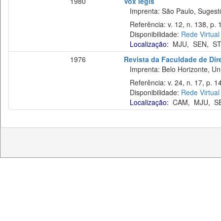
1980
Vox legis
Imprenta: São Paulo, Sugestõe
Referência: v. 12, n. 138, p. 
Disponibilidade:
Rede Virtual
Localização:
MJU
,
SEN
,
S
1976
Revista da Faculdade de Dir
Imprenta: Belo Horizonte, Uni
Referência: v. 24, n. 17, p. 1
Disponibilidade:
Rede Virtual
Localização:
CAM
,
MJU
,
S