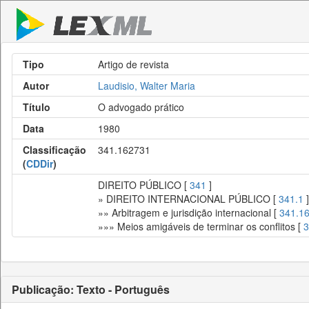
Tipo
Artigo de revista
Autor
Laudisio, Walter Maria
Título
O advogado prático
Data
1980
Classificação
341.162731
(
CDDir
)
DIREITO PÚBLICO [
341
]
» DIREITO INTERNACIONAL PÚBLICO [
341.1
]
»» Arbitragem e jurisdição internacional [
341.1
»»» Meios amigáveis de terminar os conflitos [
3
Publicação: Texto - Português