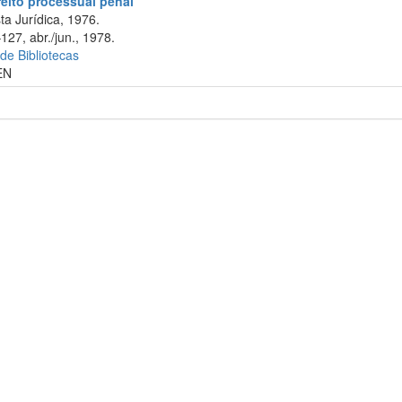
reito processual penal
a Jurídica, 1976.
127, abr./jun., 1978.
 de Bibliotecas
EN