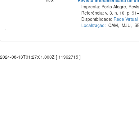
1978
Revista interamericana de di
Imprenta: Porto Alegre, Revist
Referência: v. 3, n. 10, p. 91–
Disponibilidade:
Rede Virtual
Localização:
CAM
,
MJU
,
S
2024-08-13T01:27:01.000Z [ 11962715 ]