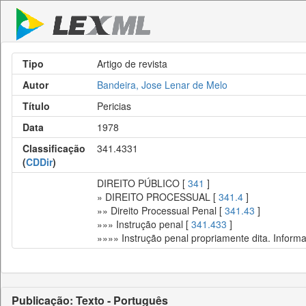
Tipo
Artigo de revista
Autor
Bandeira, Jose Lenar de Melo
Título
Pericias
Data
1978
Classificação
341.4331
(
CDDir
)
DIREITO PÚBLICO [
341
]
» DIREITO PROCESSUAL [
341.4
]
»» Direito Processual Penal [
341.43
]
»»» Instrução penal [
341.433
]
»»»» Instrução penal propriamente dita. Inform
Publicação: Texto - Português