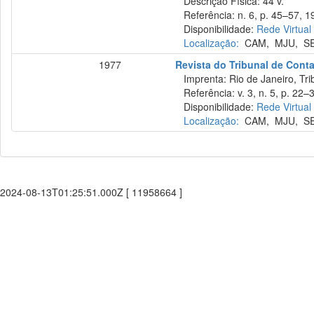
Descrição Física: 44 v.
Referência: n. 6, p. 45–57, 1
Disponibilidade:
Rede Virtual
Localização:
CAM
,
MJU
,
S
1977
Revista do Tribunal de Cont
Imprenta: Rio de Janeiro, Tri
Referência: v. 3, n. 5, p. 22–3
Disponibilidade:
Rede Virtual
Localização:
CAM
,
MJU
,
S
2024-08-13T01:25:51.000Z [ 11958664 ]