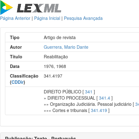
Página Anterior
|
Página Inicial
|
Pesquisa Avançada
Tipo
Artigo de revista
Autor
Guerrera, Mario Dante
Título
Reabilitação
Data
1976, 1968
Classificação
341.4197
(
CDDir
)
DIREITO PÚBLICO [
341
]
» DIREITO PROCESSUAL [
341.4
]
»» Organização Judiciária. Pessoal judiciário [
3
»»» Cortes e tribunais [
341.419
]
Publicação: Texto - Português