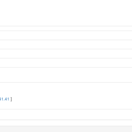
41.41
]