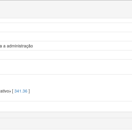
a a administração
ativo﴿ [
341.36
]