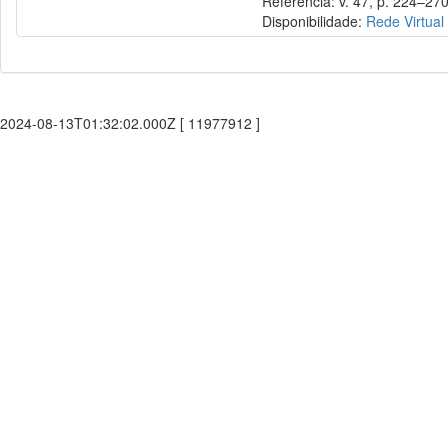
Referência: v. 47, p. 224–270
Disponibilidade:
Rede Virtual
2024-08-13T01:32:02.000Z [ 11977912 ]