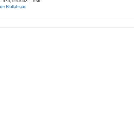
–575, set./dez., 1939.
 de Bibliotecas