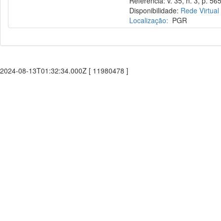
Referência: v. 35, n. 3, p. 565
Disponibilidade:
Rede Virtual
Localização:
PGR
2024-08-13T01:32:34.000Z [ 11980478 ]