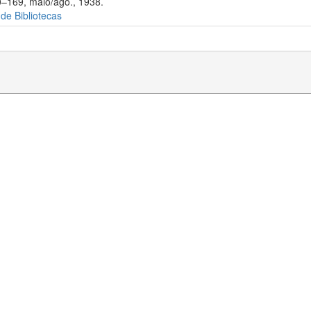
0–169, maio/ago., 1938.
 de Bibliotecas