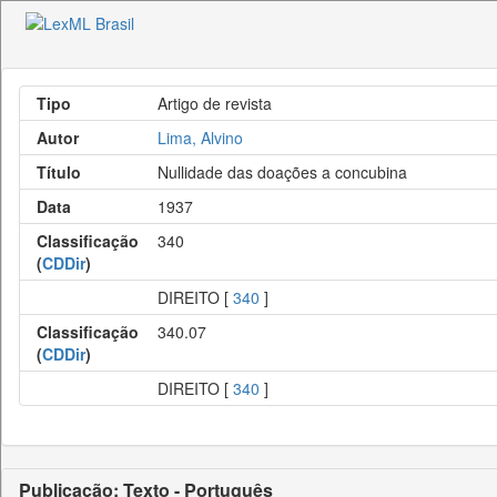
Tipo
Artigo de revista
Autor
Lima, Alvino
Título
Nullidade das doações a concubina
Data
1937
Classificação
340
(
CDDir
)
DIREITO [
340
]
Classificação
340.07
(
CDDir
)
DIREITO [
340
]
Publicação: Texto - Português