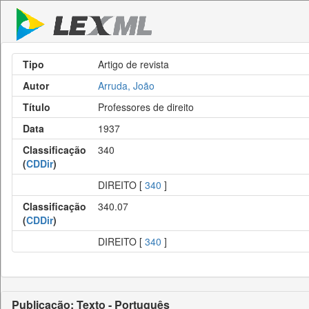
Tipo
Artigo de revista
Autor
Arruda, João
Título
Professores de direito
Data
1937
Classificação
340
(
CDDir
)
DIREITO [
340
]
Classificação
340.07
(
CDDir
)
DIREITO [
340
]
Publicação: Texto - Português