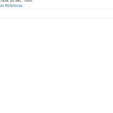
–424, jul./set., 1935.
 de Bibliotecas