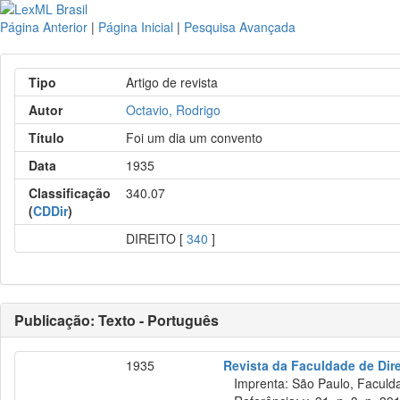
Página Anterior
|
Página Inicial
|
Pesquisa Avançada
Tipo
Artigo de revista
Autor
Octavio, Rodrigo
Título
Foi um dia um convento
Data
1935
Classificação
340.07
(
CDDir
)
DIREITO [
340
]
Publicação: Texto - Português
1935
Revista da Faculdade de Dir
Imprenta: São Paulo, Faculdad