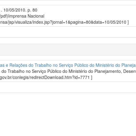
1. 10/05/2010. p. 80
/pdf)
Imprensa Nacional
prensa/jsp/visualiza/index.jsp?jornal=1&pagina=80&data=10/05/2010 ]
as e Relações do Trabalho no Serviço Público do Ministério do Plane
do Trabalho no Serviço Público do Ministério do Planejamento, Dese
o.gov.br/conlegis/redirectDownload.htm?id=7771 ]