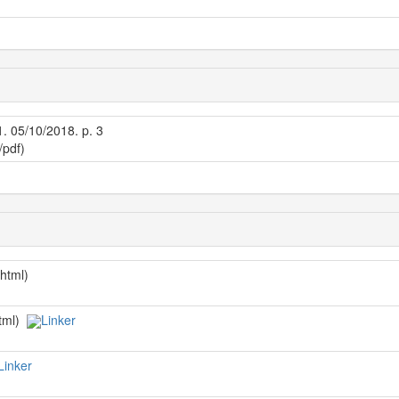
1. 05/10/2018. p. 3
/pdf)
/html)
html)
Linker
Linker