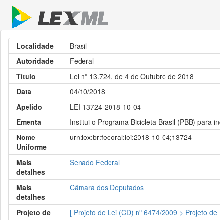
Localidade
Brasil
Autoridade
Federal
Título
Lei nº 13.724, de 4 de Outubro de 2018
Data
04/10/2018
Apelido
LEI-13724-2018-10-04
Ementa
Institui o Programa Bicicleta Brasil (PBB) para 
Nome
urn:lex:br:federal:lei:2018-10-04;13724
Uniforme
Mais
Senado Federal
detalhes
Mais
Câmara dos Deputados
detalhes
Projeto de
[ Projeto de Lei (CD) nº 6474/2009 > Projeto de