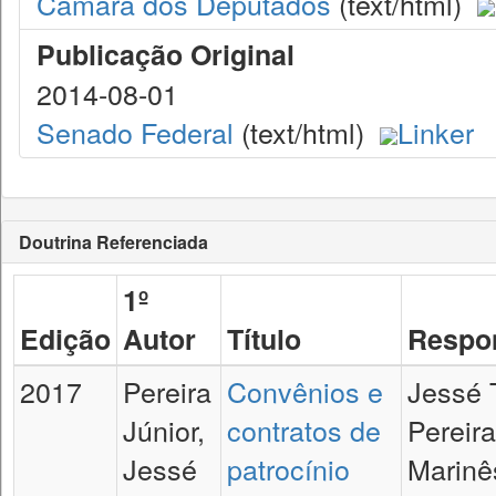
Câmara dos Deputados
(text/html)
Publicação Original
2014-08-01
Senado Federal
(text/html)
Linker
Doutrina Referenciada
1º
Edição
Autor
Título
Respon
2017
Pereira
Convênios e
Jessé 
Júnior,
contratos de
Pereira
Jessé
patrocínio
Marinê