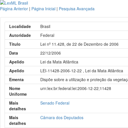
Página Anterior
|
Página Inicial
|
Pesquisa Avançada
Localidade
Brasil
Autoridade
Federal
Título
Lei nº 11.428, de 22 de Dezembro de 2006
Data
22/12/2006
Apelido
Lei da Mata Atlântica
Apelido
LEI-11428-2006-12-22 , Lei da Mata Atlântica
Ementa
Dispõe sobre a utilização e proteção da vegetaç
Nome
urn:lex:br:federal:lei:2006-12-22;11428
Uniforme
Mais
Senado Federal
detalhes
Mais
Câmara dos Deputados
detalhes