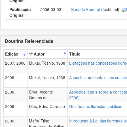
Original
Publicação
2006-03-03
Senado Federal
(text/html)
Original
Doutrina Referenciada
Edição
1º Autor
Título
2007, 2006
Mukai, Toshio, 1938
Licitações nas concessões flore
2006
Mukai, Toshio, 1938
Aspectos ambientais nas conces
2006
Silva, Vicente
Aspectos legais sobre a concess
Gomes da
2006)
2006
Dias, Edna Cardozo
Gestão das florestas públicas
2006
Mafra Filho,
Introdução à Lei das florestas p
Francisco de Salles