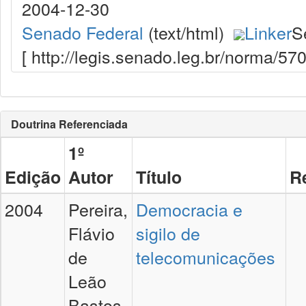
2004-12-30
Senado Federal
(text/html)
Linker
S
[ http://legis.senado.leg.br/norma/5
Doutrina Referenciada
1º
Edição
Autor
Título
R
2004
Pereira,
Democracia e
Flávio
sigilo de
de
telecomunicações
Leão
Bastos