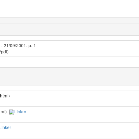
1. 21/09/2001. p. 1
/pdf)
/html)
html)
Linker
Linker