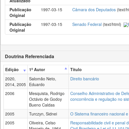
Atualizado
Publicação
1997-03-15
Câmara dos Deputados
(text/
Original
Publicação
1997-03-15
Senado Federal
(text/html)
Original
Doutrina Referenciada
Edição
1º Autor
Título
2020,
Salomão Neto,
Direito bancário
2014, 2005
Eduardo
2006
Mesquista, Rodrigo
Conselho Administrativo de Def
Octávio de Godoy
concorrência e regulação no sis
Bueno Caldas
2005
Turczyn, Sidnei
O Sistema financeiro nacional e
2005
Oliveira, Celso
Responsabilidade civil e penal d
Marcelo de, 1964
Civil Brasileiro e Lei nº 11.101/