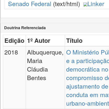
Senado Federal
(text/html)
Linker
Doutrina Referenciada
Edição
1º Autor
Título
2018
Albuquerque,
O Ministério Pú
Maria
e a participaçã
Cláudia
democrática no
Bentes
compromisso d
ajustamento de
conduta em mat
urbano-ambient