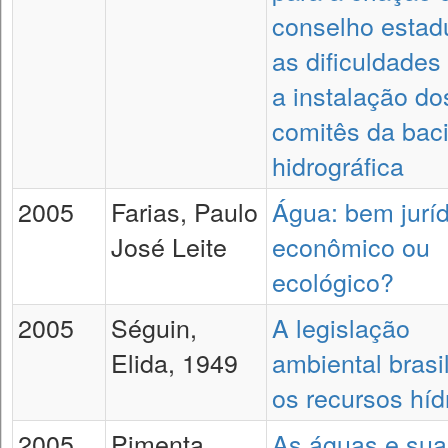
conselho estad
as dificuldades
a instalação do
comitês da bac
hidrográfica
2005
Farias, Paulo
Água: bem juríd
José Leite
econômico ou
ecológico?
2005
Séguin,
A legislação
Elida, 1949
ambiental brasil
os recursos híd
2005
Pimenta,
As águas e sua