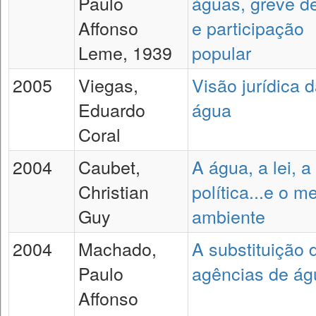
Paulo
águas, greve d
Affonso
e participação
Leme, 1939
popular
2005
Viegas,
Visão jurídica 
Eduardo
água
Coral
2004
Caubet,
A água, a lei, a
Christian
política...e o m
Guy
ambiente
2004
Machado,
A substituição 
Paulo
agências de ág
Affonso