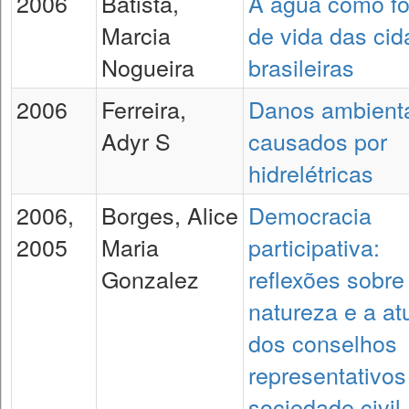
2006
Batista,
A água como fo
Marcia
de vida das ci
Nogueira
brasileiras
2006
Ferreira,
Danos ambient
Adyr S
causados por
hidrelétricas
2006,
Borges, Alice
Democracia
2005
Maria
participativa:
Gonzalez
reflexões sobre
natureza e a a
dos conselhos
representativos
sociedade civil