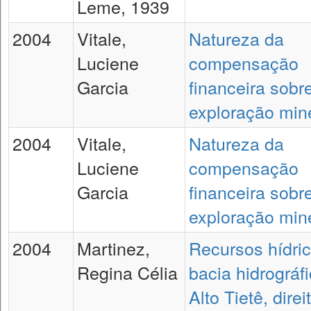
Leme, 1939
2004
Vitale,
Natureza da
Luciene
compensação
Garcia
financeira sobr
exploração min
2004
Vitale,
Natureza da
Luciene
compensação
Garcia
financeira sobr
exploração min
2004
Martinez,
Recursos hídric
Regina Célia
bacia hidrográf
Alto Tietê, direi