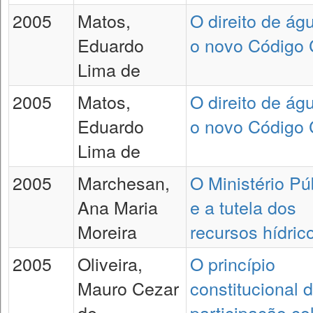
2005
Matos,
O direito de ág
Eduardo
o novo Código C
Lima de
2005
Matos,
O direito de ág
Eduardo
o novo Código C
Lima de
2005
Marchesan,
O Ministério Pú
Ana Maria
e a tutela dos
Moreira
recursos hídric
2005
Oliveira,
O princípio
Mauro Cezar
constitucional 
de
participação co