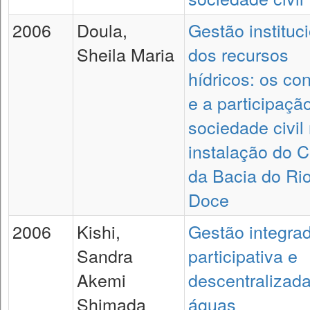
2006
Doula,
Gestão instituc
Sheila Maria
dos recursos
hídricos: os con
e a participaçã
sociedade civil
instalação do 
da Bacia do Ri
Doce
2006
Kishi,
Gestão integra
Sandra
participativa e
Akemi
descentralizad
Shimada
águas