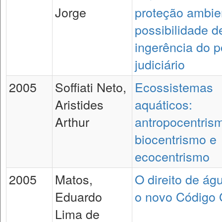
Jorge
proteção ambien
possibilidade d
ingerência do 
judiciário
2005
Soffiati Neto,
Ecossistemas
Aristides
aquáticos:
Arthur
antropocentris
biocentrismo e
ecocentrismo
2005
Matos,
O direito de ág
Eduardo
o novo Código C
Lima de