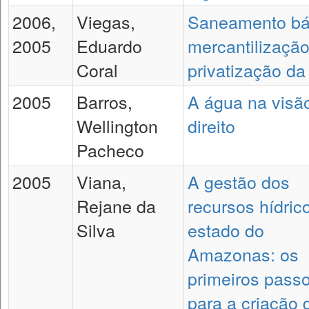
2006,
Viegas,
Saneamento bá
2005
Eduardo
mercantilização
Coral
privatização da
2005
Barros,
A água na visã
Wellington
direito
Pacheco
2005
Viana,
A gestão dos
Rejane da
recursos hídric
Silva
estado do
Amazonas: os
primeiros pass
para a criação 