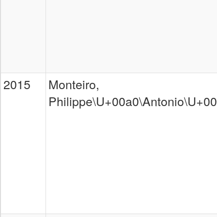
2015
Monteiro,
Philippe\U+00a0\Antonio\U+0