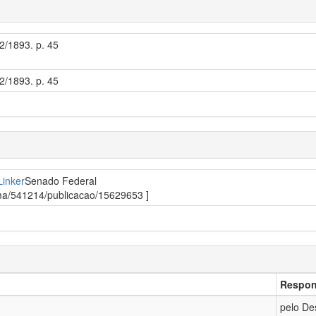
12/1893. p. 45
12/1893. p. 45
Linker
Senado Federal
orma/541214/publicacao/15629653 ]
Respon
pelo De