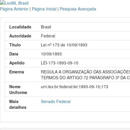
Página Anterior
|
Página Inicial
|
Pesquisa Avançada
Localidade
Brasil
Autoridade
Federal
Título
Lei nº 173 de 10/09/1893
Data
10/09/1893
Apelido
LEI-173-1893-09-10
Ementa
REGULA A ORGANIZAÇÃO DAS ASSOCIAÇÕES 
TERMOS DO ARTIGO 72 PARÁGRAFO 3º DA C
Nome
urn:lex:br:federal:lei:1893-09-10;173
Uniforme
Mais
Senado Federal
detalhes