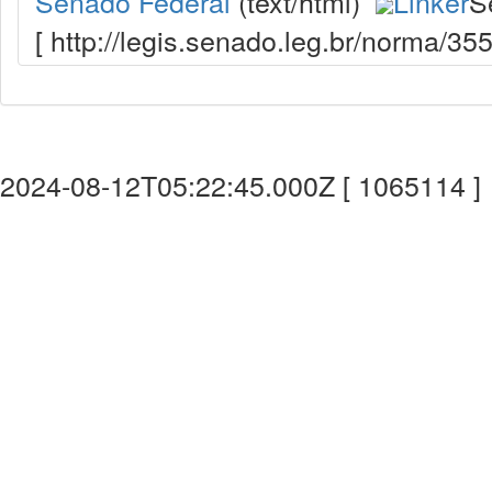
Senado Federal
(text/html)
Linker
S
[ http://legis.senado.leg.br/norma/3
2024-08-12T05:22:45.000Z [ 1065114 ]