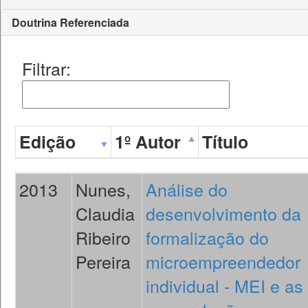
Doutrina Referenciada
Filtrar:
Edição
1º Autor
Título
2013
Nunes,
Análise do
Claudia
desenvolvimento da
Ribeiro
formalização do
Pereira
microempreendedor
individual - MEI e as