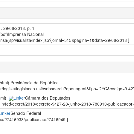
1. 29/06/2018. p. 1
/pdf)
Imprensa Nacional
prensa/jsp/visualiza/index.jsp?jornal=515&pagina=1&data=29/06/2018 ]
/html)
Presidência da República
gov.br/legisla/legislacao.nsf/websearch?openagent&tipo=DEC&codigo=
html)
Linker
Câmara dos Deputados
egin/fed/decret/2018/decreto-9427-28-junho-2018-786913-publicacaoori
Linker
Senado Federal
orma/27416938/publicacao/27416949 ]