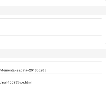
9.427&ementa=2&data=20180628 ]
ginal-155935-pe.html ]