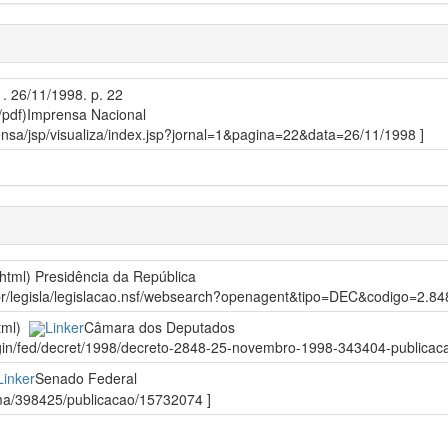
1. 26/11/1998. p. 22
/pdf)
Imprensa Nacional
prensa/jsp/visualiza/index.jsp?jornal=1&pagina=22&data=26/11/1998 ]
/html)
Presidência da República
gov.br/legisla/legislacao.nsf/websearch?openagent&tipo=DEC&codigo=
html)
Linker
Câmara dos Deputados
egin/fed/decret/1998/decreto-2848-25-novembro-1998-343404-publicacao
Linker
Senado Federal
orma/398425/publicacao/15732074 ]