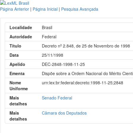
Página Anterior
|
Página Inicial
|
Pesquisa Avançada
Localidade
Brasil
Autoridade
Federal
Título
Decreto nº 2.848, de 25 de Novembro de 1998
Data
25/11/1998
Apelido
DEC-2848-1998-11-25
Ementa
Dispõe sobre a Ordem Nacional do Mérito Científ
Nome
urn:lex:br:federal:decreto:1998-11-25;2848
Uniforme
Mais
Senado Federal
detalhes
Mais
Câmara dos Deputados
detalhes