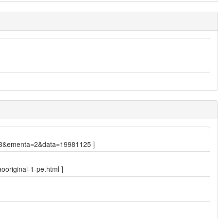
2.848&ementa=2&data=19981125 ]
original-1-pe.html ]